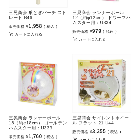
三晃商会 爪とぎパーチ スト
三晃商会 ランナーボール
レート B46
12（約φ12cm） ドワーフハ
ムスター用：U334
1,958
¥
販売価格
税込
979
¥
販売価格
税込
カートに入れる
カートに入れる
三晃商会 ランナーボール
三晃商会 サイレントホイー
18（約φ18cm） ゴールデン
ル フラット 21 U44
ハムスター用：U333
3,355
¥
販売価格
税込
1,760
¥
販売価格
税込
カートに入れる