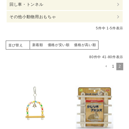
回し車・トンネル
その他小動物用おもちゃ
5
件中
1
-
5
件表示
新着順
価格が安い順
価格が高い順
並び替え
80
件中
41
-
80
件表示
1
2