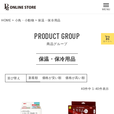
MENU
HOME
小鳥・小動物
保温・保冷用品
PRODUCT GROUP
カートへ
商品グループ
保温・保冷用品
新着順
価格が安い順
価格が高い順
並び替え
40
件中
1
-
40
件表示