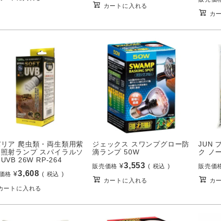
カートに入れる
カ
バリア 爬虫類・両生類用紫
ジェックス スワンプグロー防
JUN
線照射ランプ スパイラルソ
滴ランプ 50W
ク ノー
UVB 26W RP-264
3,553
¥
販売価格
税込
販売価
3,608
¥
価格
税込
カートに入れる
カ
カートに入れる