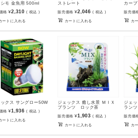
シモ 金魚用 500ml
ストレート
カーブ
2,310
2,046
¥
¥
価格
税込
販売価格
税込
販売価
カートに入れる
カートに入れる
カ
ックス サングロー50W
ジェックス 癒し水景 ＭＩＸ
ジェッ
プランツ ロック茶
ランツ
1,936
¥
価格
税込
1,903
¥
販売価格
税込
販売価
カートに入れる
カートに入れる
カ