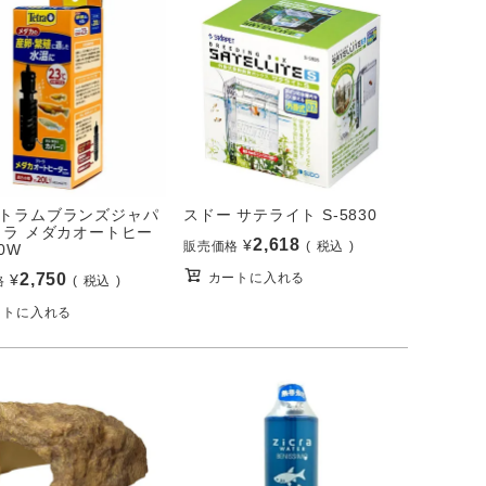
トラムブランズジャパ
スドー サテライト S-5830
トラ メダカオートヒー
2,618
¥
販売価格
税込
0W
2,750
カートに入れる
¥
格
税込
ートに入れる