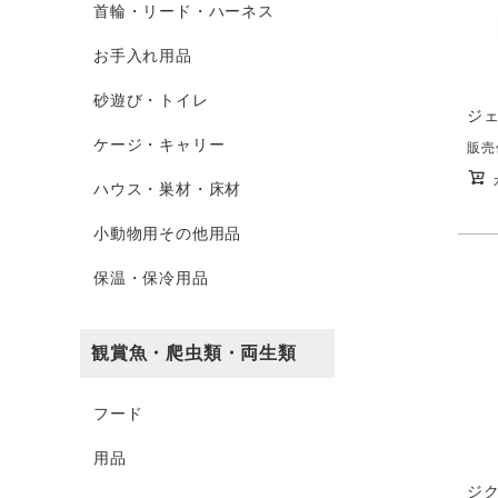
首輪・リード・ハーネス
お手入れ用品
砂遊び・トイレ
ジェ
ケージ・キャリー
販売
ハウス・巣材・床材
小動物用その他用品
保温・保冷用品
観賞魚・爬虫類・両生類
フード
用品
ジク