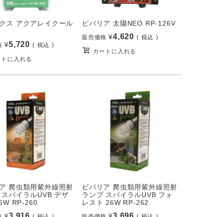
クス アクアレイクール
ビバリア 太陽NEO RP-126V
4,620
¥
販売価格
税込
5,720
¥
格
税込
カートに入れる
ートに入れる
ア 爬虫類用紫外線照射
ビバリア 爬虫類用紫外線照射
 スパイラルUVB デザ
ランプ スパイラルUVB フォ
6W RP-260
レスト 26W RP-262
3,916
3,696
¥
¥
格
税込
販売価格
税込