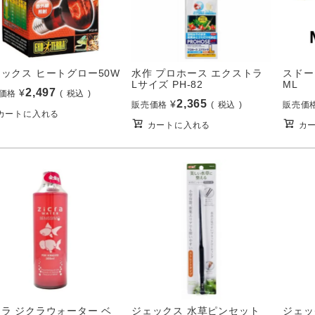
ックス ヒートグロー50W
水作 プロホース エクストラ
スドー
Lサイズ PH-82
ML
2,497
¥
価格
税込
2,365
¥
販売価格
税込
販売価
カートに入れる
カートに入れる
カ
ラ ジクラウォーター ベ
ジェックス 水草ピンセット
ジェッ