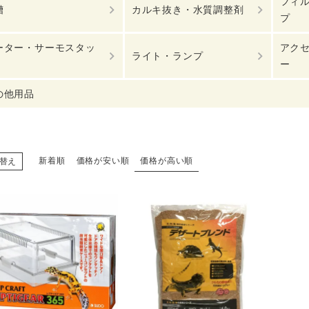
フィ
槽
カルキ抜き・水質調整剤
プ
ーター・サーモスタッ
アク
ライト・ランプ
ー
の他用品
新着順
価格が安い順
価格が高い順
替え