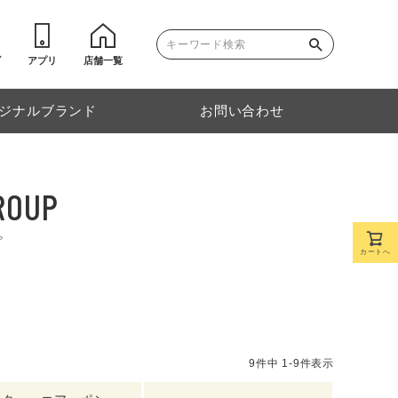
ゴ
アプリ
店舗一覧
ジナルブランド
お問い合わせ
ROUP
プ
カートへ
9
件中
1
-
9
件表示