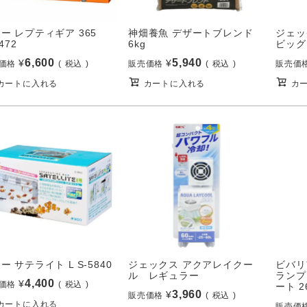
ー レプティギア 365
神畑養魚 デザートブレンド
ジェッ
472
6kg
ビッグ
6,600
5,940
¥
¥
価格
税込
販売価格
税込
販売価
カートに入れる
カートに入れる
カ
ー サテライト L S-5840
ジェックス アクアレイクー
ビバリ
ル レギュラー
ランプ
4,400
¥
価格
税込
ート 2
3,960
¥
販売価格
税込
カートに入れる
販売価