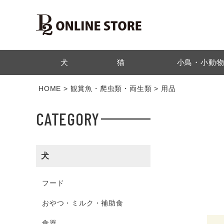
検索
犬
猫
小鳥・小動
HOME
観賞魚・爬虫類・両生類
用品
CATEGORY
犬
フード
おやつ・ミルク・補助食
食器