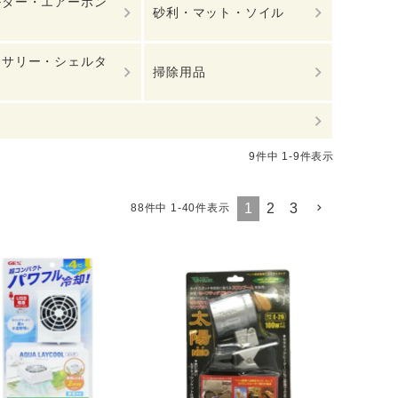
ルター・エアーポン
砂利・マット・ソイル
セサリー・シェルタ
掃除用品
9
件中
1
-
9
件表示
1
2
3
88
件中
1
-
40
件表示