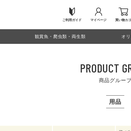
ご利用ガイド
マイページ
買い物カ
物
観賞魚・爬虫類・両生類
オリ
PRODUCT G
商品グルー
用品